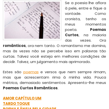
Se a poesia lhe aflora
à pele, entre e fique a
vontade. Como
cronista, tenho os
meus momentos
poeta.
Poemas
Curtos
, na maioria
das vezes. Ora
românticos
, ora nem tanto. O romantismo me domina,
mas às vezes não se percebe isso em palavras tão
curtas. Talvez você esteja em melhores condições de
decidir. Talvez, um julgamento mais aprimorado.
Estes são
poemas
e versos que nem sempre rimam,
mas que acrescentam rima à minha vida. Pouca
métrica, demasiado sentimentos. Apresento-lhe meus
Poemas Curtos Românticos
.
AMOR CAPÍTULO UM
TARDO TOQUE
POEMA E ÂNSIA PELA CIDADE