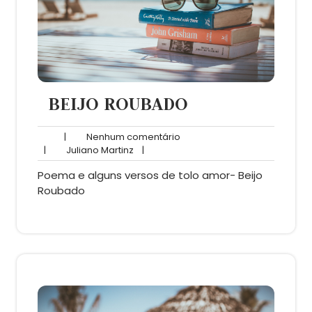
BEIJO ROUBADO
Nenhum
|
Nenhum comentário
Juliano
comentário
|
Juliano Martinz
|
Martinz
Poema e alguns versos de tolo amor- Beijo
Roubado