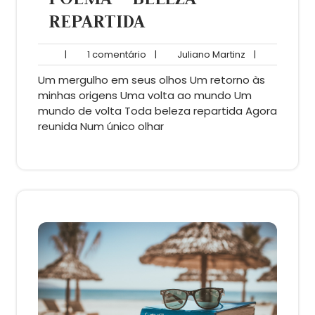
REPARTIDA
1
Juliano
|
1 comentário
|
Juliano Martinz
|
comentário
Martinz
Um mergulho em seus olhos Um retorno às
minhas origens Uma volta ao mundo Um
mundo de volta Toda beleza repartida Agora
reunida Num único olhar