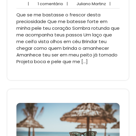
1
Juliano
|
1 comentário
|
Juliano Martinz
|
comentário
Martinz
Que se me bastasse o frescor desta
preciosidade Que me batesse forte em
minha pele teu coração Sombra rotunda que
me acompanha teus passos Um laço que
me ceifa vista olhos em céu Brindar teu
chegar como quem brinda o amanhecer
Amanhece teu ser em meu peito já tomado
Projeta boca e pele que me […]