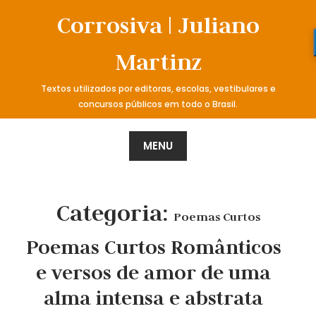
Skip
Corrosiva | Juliano
to
content
Martinz
Textos utilizados por editoras, escolas, vestibulares e
concursos públicos em todo o Brasil.
MENU
Categoria:
Poemas Curtos
Poemas Curtos Românticos
e versos de amor de uma
alma intensa e abstrata