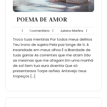
POEMA DE AMOR
1
Juliano
|
1 comentário
|
Juliano Martinz
|
comentário
Martinz
Troco tuas mentiras Por todos meus delírios
Teu trono de sujeira Pela paz longe de ti. A
insanidade em meus olhos É a liberdade de
tuas garras As correntes que me atam São
as mesmas que me afagam Em uma manhã
de sol Sem tua aura doentia Que só
presenteava Torpe asfixia. Antevejo teus
tropeços […]