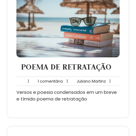
POEMA DE RETRATAÇÃO
1
Juliano
|
1 comentário
|
Juliano Martinz
|
comentário
Martinz
Versos e poesia condensados em um breve
e tímido poema de retratação