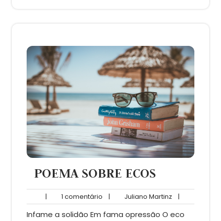
POEMA SOBRE ECOS
1
Juliano
|
1 comentário
|
Juliano Martinz
|
comentário
Martinz
Infame a solidão Em fama opressão O eco