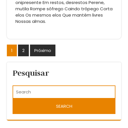
onipresente Em restos, desrestos Perene,
mutila Rompe sôfrego Caindo trôpego Corta
elos Os mesmos elos Que mantém livres
Nossas almas.
Paginação de posts
1
2
Próximo
Pesquisar