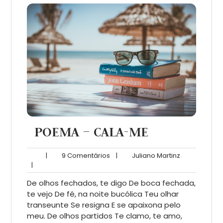
POEMA – CALA-ME
9
Juliano
|
9 Comentários
|
Juliano Martinz
Comentários
Martinz
|
De olhos fechados, te digo De boca fechada,
te vejo De fé, na noite bucólica Teu olhar
transeunte Se resigna E se apaixona pelo
meu. De olhos partidos Te clamo, te amo,