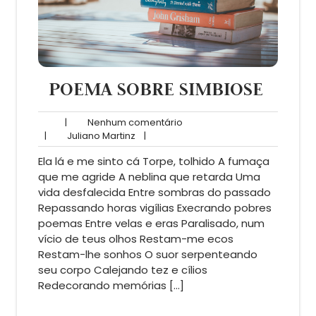
POEMA SOBRE SIMBIOSE
Nenhum
|
Nenhum comentário
Juliano
comentário
|
Juliano Martinz
|
Martinz
Ela lá e me sinto cá Torpe, tolhido A fumaça
que me agride A neblina que retarda Uma
vida desfalecida Entre sombras do passado
Repassando horas vigílias Execrando pobres
poemas Entre velas e eras Paralisado, num
vício de teus olhos Restam-me ecos
Restam-lhe sonhos O suor serpenteando
seu corpo Calejando tez e cílios
Redecorando memórias […]