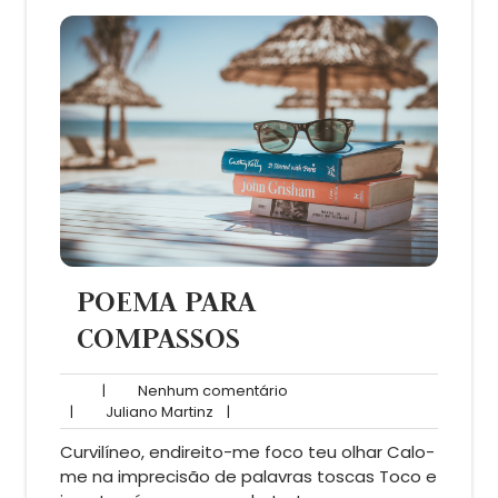
POEMA PARA
COMPASSOS
Nenhum
|
Nenhum comentário
Juliano
comentário
|
Juliano Martinz
|
Martinz
Curvilíneo, endireito-me foco teu olhar Calo-
me na imprecisão de palavras toscas Toco e