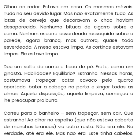
Olhou ao redor. Estava em casa. Os mesmos móveis.
Tudo no seu devido lugar. Mas não exatamente tudo. As
latas de cerveja que decoravam o chão haviam
desaparecido. Nenhuma bituca de cigarro sobre a
cama. Nenhum escarro esverdeado ressequido sobre a
parede, agora branca, mas outrora, quase toda
esverdeada. A mesa estava limpa. As cortinas estavam
limpas. Ele estava limpo.
Deu um salto da cama e ficou de pé. Ereto, como um
ginasta. Habilidade? Equilíbrio? Estranho. Nessas horas,
costumava tropeçar, catar cavaco pelo quarto
apertado, bater a cabeça na porta e xingar todas as
almas. Aquela disposição, aquela limpeza, começou a
lhe preocupar pra burro.
Correu para o banheiro – sem tropeçar, sem cair. Que
estranho! Ao olhar no espelho (que não estava coberto
de manchas brancas) viu outro rosto. Não era ele. Na
verdade, até era ele. Mas não era. Este tinha cabelos.