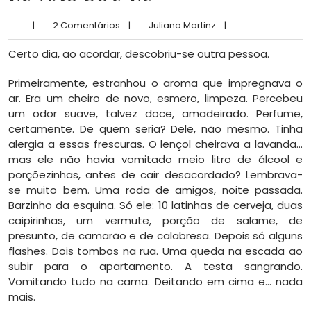
|
2 Comentários
|
Juliano Martinz
|
Certo dia, ao acordar, descobriu-se outra pessoa.
Primeiramente, estranhou o aroma que impregnava o
ar. Era um cheiro de novo, esmero, limpeza. Percebeu
um odor suave, talvez doce, amadeirado. Perfume,
certamente. De quem seria? Dele, não mesmo. Tinha
alergia a essas frescuras. O lençol cheirava a lavanda…
mas ele não havia vomitado meio litro de álcool e
porçõezinhas, antes de cair desacordado? Lembrava-
se muito bem. Uma roda de amigos, noite passada.
Barzinho da esquina. Só ele: 10 latinhas de cerveja, duas
caipirinhas, um vermute, porção de salame, de
presunto, de camarão e de calabresa. Depois só alguns
flashes. Dois tombos na rua. Uma queda na escada ao
subir para o apartamento. A testa sangrando.
Vomitando tudo na cama. Deitando em cima e… nada
mais.