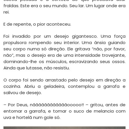
fraldas. Este era o seu mundo. Seu lar. Um lugar onde era
rei.
E de repente, o pior aconteceu.
Foi invadido por um desejo gigantesco. Uma força
propulsora rompendo seu interior. Uma ânsia guiando
seu corpo numa só direção. Ele gritava “não, por favor,
não”, mas o desejo era de uma intensidade trovejante,
dominando-lhe os músculos, escravizando seus ossos.
Ainda que lutasse, não resistiu.
O corpo foi sendo arrastado pelo desejo em direção a
cozinha. Abriu a geladeira, contemplou a garrafa e
salivou de desejo.
– Por Deus, nããããããããããããooooo!! – gritou, antes de
entornar a garrafa, e tomar o suco de melancia com
uva e hortelã num gole só.