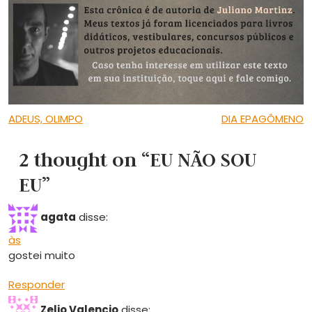
Navegação de Post
ADEUS, OLIMPO
DIA EPAGÔMENO
2 thought on “EU NÃO SOU
EU”
agata
disse:
às
gostei muito
Responder
Zelio Valencio
disse: