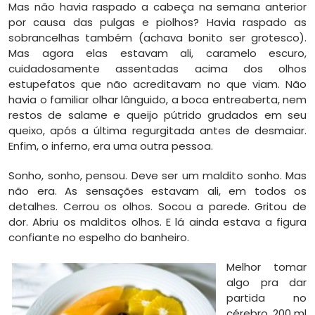
Mas não havia raspado a cabeça na semana anterior
por causa das pulgas e piolhos? Havia raspado as
sobrancelhas também (achava bonito ser grotesco).
Mas agora elas estavam ali, caramelo escuro,
cuidadosamente assentadas acima dos olhos
estupefatos que não acreditavam no que viam. Não
havia o familiar olhar lânguido, a boca entreaberta, nem
restos de salame e queijo pútrido grudados em seu
queixo, após a última regurgitada antes de desmaiar.
Enfim, o inferno, era uma outra pessoa.
Sonho, sonho, pensou. Deve ser um maldito sonho. Mas
não era. As sensações estavam ali, em todos os
detalhes. Cerrou os olhos. Socou a parede. Gritou de
dor. Abriu os malditos olhos. E lá ainda estava a figura
confiante no espelho do banheiro.
Melhor tomar
algo pra dar
partida no
cérebro. 200 ml