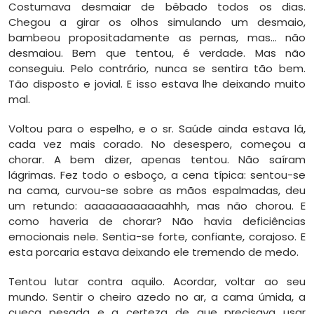
Costumava desmaiar de bêbado todos os dias.
Chegou a girar os olhos simulando um desmaio,
bambeou propositadamente as pernas, mas… não
desmaiou. Bem que tentou, é verdade. Mas não
conseguiu. Pelo contrário, nunca se sentira tão bem.
Tão disposto e jovial. E isso estava lhe deixando muito
mal.
Voltou para o espelho, e o sr. Saúde ainda estava lá,
cada vez mais corado. No desespero, começou a
chorar. A bem dizer, apenas tentou. Não saíram
lágrimas. Fez todo o esboço, a cena típica: sentou-se
na cama, curvou-se sobre as mãos espalmadas, deu
um retundo: aaaaaaaaaaaahhh, mas não chorou. E
como haveria de chorar? Não havia deficiências
emocionais nele. Sentia-se forte, confiante, corajoso. E
esta porcaria estava deixando ele tremendo de medo.
Tentou lutar contra aquilo. Acordar, voltar ao seu
mundo. Sentir o cheiro azedo no ar, a cama úmida, a
cueca pesada e a certeza de que precisava usar