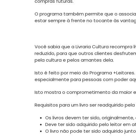
compras futuras.
O programa também permite que o associad
estar sempre à frente no tocante às vantag
Você sabia que a Livraria Cultura recompra liv
reduzido, para que outros clientes desfrutem 
pela cultura e pelos amantes dela.
Isto é feito por meio do Programa +Leitores
especialmente para pessoas com poder aqui
Isto mostra o comprometimento da maior e me
Requisitos para um livro ser readquirido pela L
Os livros devem ter sido, originalmente
Deve ter sido adquirido pelo leitor em 
O livro não pode ter sido adquirido ju