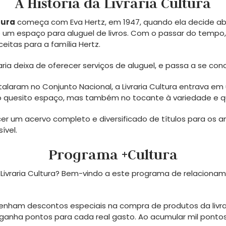
A História da Livraria Cultura
tura
começa com Eva Hertz, em 1947, quando ela decide abri
 um espaço para aluguel de livros. Com o passar do tempo,
ceitas para a família Hertz.
vraria deixa de oferecer serviços de aluguel, e passa a se co
alaram no Conjunto Nacional, a Livraria Cultura entrava em 
s no quesito espaço, mas também no tocante à variedade e q
recer um acervo completo e diversificado de títulos para os
ível.
Programa +Cultura
 Livraria Cultura? Bem-vindo a este programa de relaciona
ham descontos especiais na compra de produtos da livrari
o ganha pontos para cada real gasto. Ao acumular mil ponto