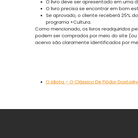
O livro deve ser apresentado em uma das 
O livro precisa se encontrar em bom est
Se aprovado, o cliente receberá 25% do 
programa +Cultura.
Como mencionado, os livros readquiridos pela
podem ser comprados por meio do site (ou s
acervo são claramente identificados por me
O Idiota – O Clássico De Fiódor Dostoié
Deixe um comentário
O seu endereço de e-mail não será publicad