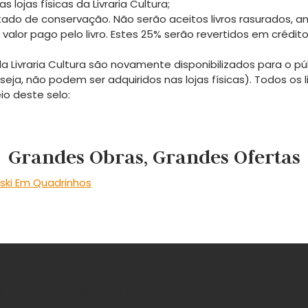
lojas físicas da Livraria Cultura;
ado de conservação. Não serão aceitos livros rasurados, am
valor pago pelo livro. Estes 25% serão revertidos em crédit
 Livraria Cultura são novamente disponibilizados para o púb
eja, não podem ser adquiridos nas lojas físicas). Todos os
io deste selo:
Grandes Obras, Grandes Ofertas
vski Em Quadrinhos
o.
Campos obrigatórios são marcados com
*