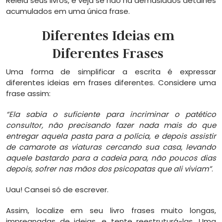
Releia seus livros, e veja se não há demasiados detalhes
acumulados em uma única frase.
Diferentes Ideias em
Diferentes Frases
Uma forma de simplificar a escrita é expressar
diferentes ideias em frases diferentes. Considere uma
frase assim:
“Ela sabia o suficiente para incriminar o patético
consultor, não precisando fazer nada mais do que
entregar aquela pasta para a polícia, e depois assistir
de camarote as viaturas cercando sua casa, levando
aquele bastardo para a cadeia para, não poucos dias
depois, sofrer nas mãos dos psicopatas que ali viviam”
.
Uau! Cansei só de escrever.
Assim, localize em seu livro frases muito longas,
impregnadas de ideias, e tente reestruturá-las. Uma